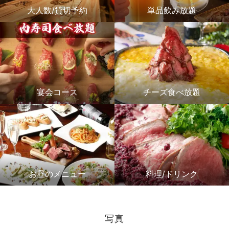
大人数/貸切予約
単品飲み放題
宴会コース
チーズ食べ放題
お昼のメニュー
料理/ドリンク
写真