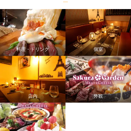
料理・ドリンク
個室
店内
外観