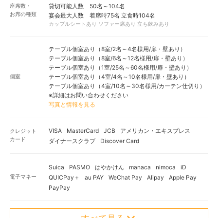
座席数・
貸切可能人数 50名～104名
お席の種類
宴会最大人数 着席時75名 立食時104名
カップルシートあり ソファー席あり 立ち飲みあり
テーブル個室あり（8室/2名～4名様用/扉・壁あり）
テーブル個室あり（8室/6名～12名様用/扉・壁あり）
テーブル個室あり（1室/25名～60名様用/扉・壁あり）
個室
テーブル個室あり（4室/4名～10名様用/扉・壁あり）
テーブル個室あり（4室/10名～30名様用/カーテン仕切り）
※詳細はお問い合わせください
写真と情報を見る
VISA
MasterCard
JCB
アメリカン・エキスプレス
クレジット
カード
ダイナースクラブ
Discover Card
Suica
PASMO
はやかけん
manaca
nimoca
iD
電子マネー
QUICPay＋
au PAY
WeChat Pay
Alipay
Apple Pay
PayPay