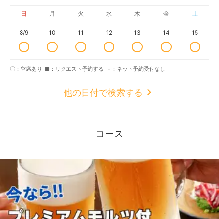
日
月
火
水
木
金
土
8/9
10
11
12
13
14
15
〇：空席あり
■：リクエスト予約する
－：ネット予約受付なし
他の日付で検索する
コース