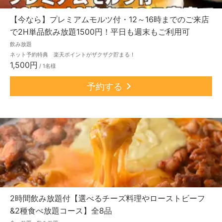
【今なら】プレミアムモルツ付・12～16時までのご来店
で2H単品飲み放題1500円！平日も週末もご利用可
飲み放題
ネット予約特典 楽天ポイントがザクザク貯まる！
1,500円
/ 1名様
予約する
2時間飲み放題付【選べるチーズ料理やローストビーフ
&2種食べ放題コース】全8品