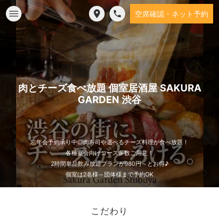
空席確認・ネット予約
肉とチーズ食べ放題 個室居酒屋 SAKURA
GARDEN 渋谷
忘年会予約承り中◎肉寿司や選べるチーズ料理が食べ放題！
各種宴会向けコース多数ご用意！
2時間単品飲み放題プランが980円～とお得♪
個室は2名様～団体様まで予約OK
こだわり