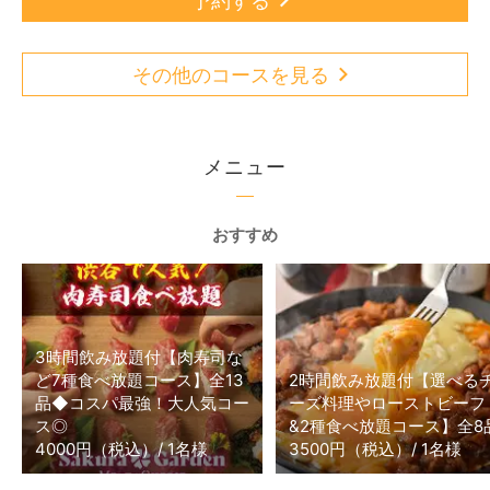
予約する
その他のコースを見る
メニュー
おすすめ
3時間飲み放題付【肉寿司な
ど7種食べ放題コース】全13
2時間飲み放題付【選べる
品◆コスパ最強！大人気コー
ーズ料理やローストビーフ
ス◎
&2種食べ放題コース】全8
4000円（税込）/ 1名様
3500円（税込）/ 1名様